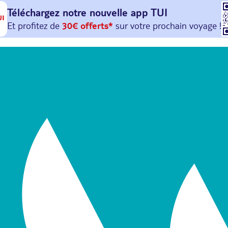
Téléchargez notre nouvelle
app TUI
Et profitez de
30€ offerts*
sur votre
prochain
voyage !
avec le code :
HAPPYAPP