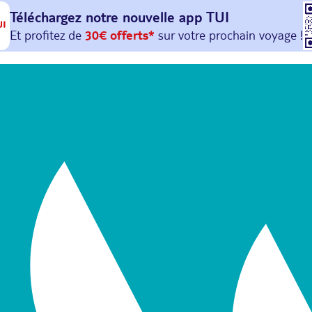
Téléchargez notre nouvelle
app TUI
Et profitez de
30€ offerts*
sur votre
prochain
voyage !
avec le code :
HAPPYAPP