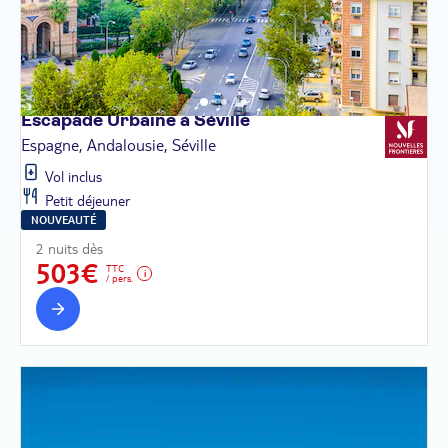
Escapade Urbaine à
Séville
Espagne, Andalousie, Séville
Vol inclus
Petit déjeuner
NOUVEAUTÉ
2 nuits dès
503€
TTC
/ pers.