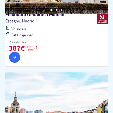
Escapade Urbaine à
Madrid
Espagne, Madrid
Vol inclus
Petit déjeuner
2 nuits dès
387€
TTC
/ pers.