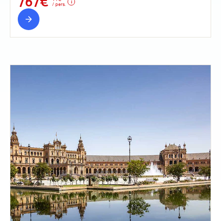
767€
/ pers.