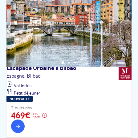
Escapade Urbaine à
Bilbao
Espagne, Bilbao
Vol inclus
Petit déjeuner
NOUVEAUTÉ
2 nuits dès
469€
TTC
/ pers.