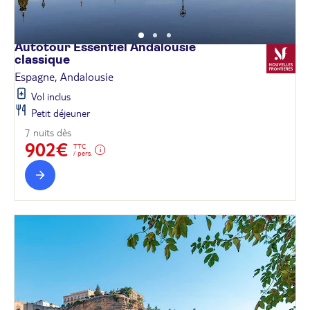
Autotour Essentiel Andalousie
classique
Espagne, Andalousie
Vol inclus
Petit déjeuner
7 nuits dès
902€
TTC
/ pers.