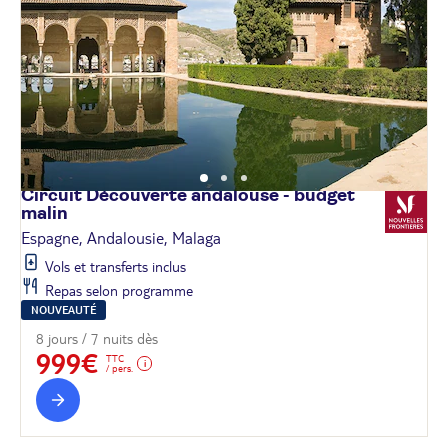
Circuit Découverte andalouse - budget
malin
Espagne, Andalousie, Malaga
Vols et transferts inclus
Repas selon programme
NOUVEAUTÉ
8 jours / 7 nuits dès
999€
TTC
/ pers.