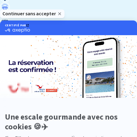
Luxe
Nature
Neige
Plongée
Premium