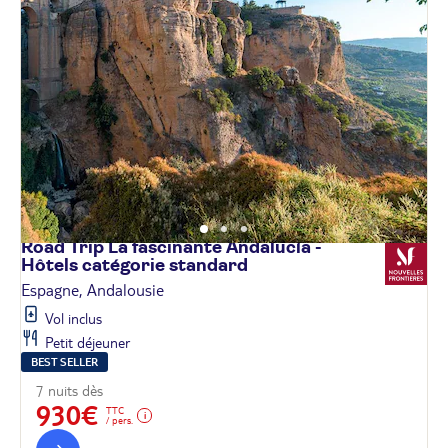
Road Trip La fascinante Andalucía -
Hôtels catégorie
standard
Espagne, Andalousie
Vol inclus
Petit déjeuner
BEST SELLER
7 nuits dès
930€
TTC
/ pers.