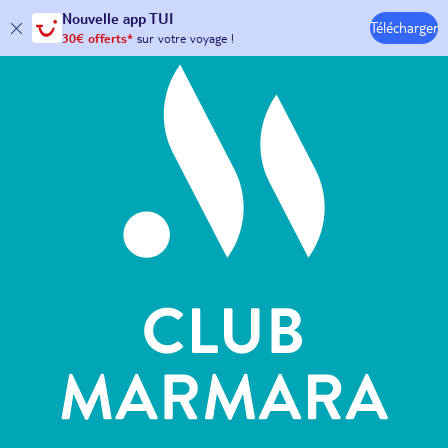
Hôtels & Clubs
Nouvelle
app TUI
Télécharger
30€ offerts*
sur votre
voyage !
avec le code :
HAPPYAPP