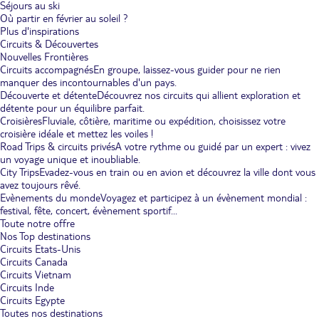
Séjours au ski
Où partir en février au soleil ?
Plus d'inspirations
Circuits & Découvertes
Nouvelles Frontières
Circuits accompagnés
En groupe, laissez-vous guider pour ne rien
manquer des incontournables d'un pays.
Découverte et détente
Découvrez nos circuits qui allient exploration et
détente pour un équilibre parfait.
Croisières
Fluviale, côtière, maritime ou expédition, choisissez votre
croisière idéale et mettez les voiles !
Road Trips & circuits privés
A votre rythme ou guidé par un expert : vivez
un voyage unique et inoubliable.
City Trips
Evadez-vous en train ou en avion et découvrez la ville dont vous
avez toujours rêvé.
Evènements du monde
Voyagez et participez à un évènement mondial :
festival, fête, concert, évènement sportif...
Toute notre offre
Nos Top destinations
Circuits Etats-Unis
Circuits Canada
Circuits Vietnam
Circuits Inde
Circuits Egypte
Toutes nos destinations