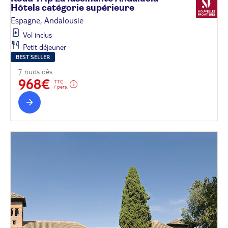
Hôtels catégorie
supérieure
Espagne, Andalousie
Vol inclus
Petit déjeuner
BEST SELLER
7 nuits dès
968€
TTC
/ pers.