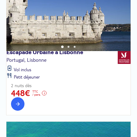
Escapade Urbaine à
Lisbonne
Portugal, Lisbonne
Vol inclus
Petit déjeuner
2 nuits dès
448€
TTC
/ pers.