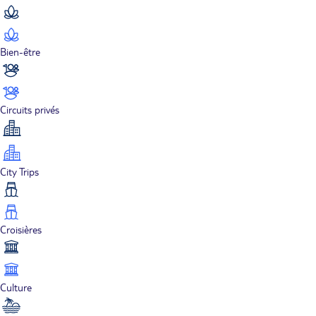
Bien-être
Circuits privés
City Trips
Croisières
Culture