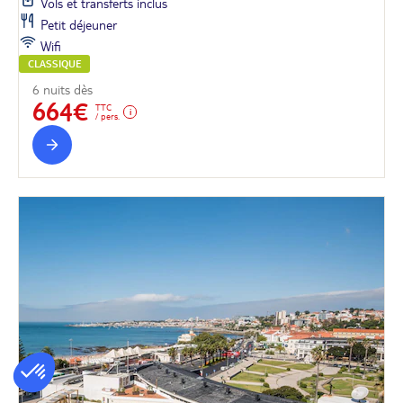
Vols et transferts inclus
Petit déjeuner
Wifi
CLASSIQUE
6 nuits dès
664€
TTC
/ pers.