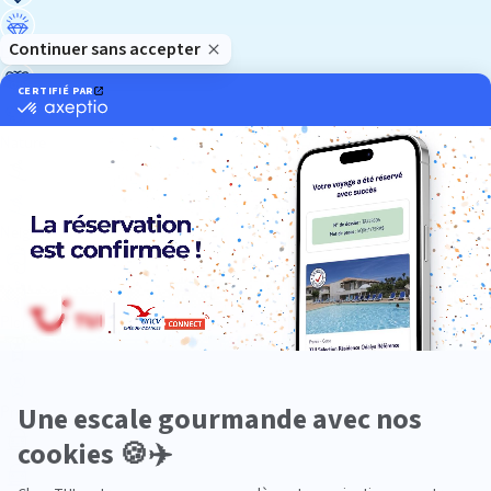
Luxe
Nature
Neige
Plongée
Premium