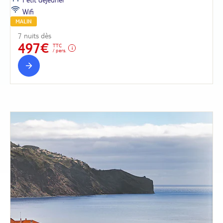
Wifi
MALIN
7 nuits dès
497€
TTC
/ pers.