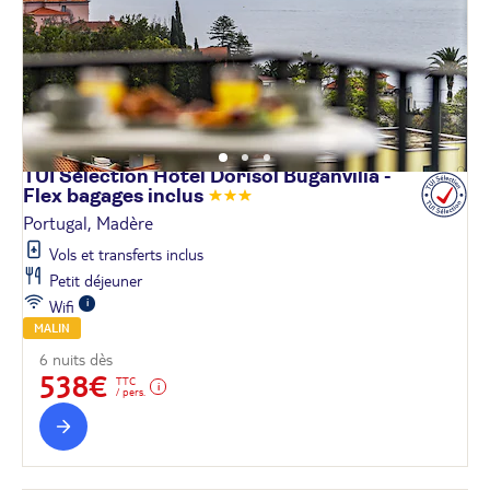
TUI Sélection Hôtel Dorisol Buganvilia -
Flex bagages
inclus
Portugal, Madère
Vols et transferts inclus
Petit déjeuner
Wifi
MALIN
6 nuits dès
538€
TTC
/ pers.