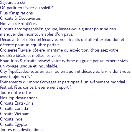
Séjours au ski
Où partir en février au soleil ?
Plus d'inspirations
Circuits & Découvertes
Nouvelles Frontières
Circuits accompagnés
En groupe, laissez-vous guider pour ne rien
manquer des incontournables d'un pays.
Découverte et détente
Découvrez nos circuits qui allient exploration et
détente pour un équilibre parfait.
Croisières
Fluviale, côtière, maritime ou expédition, choisissez votre
croisière idéale et mettez les voiles !
Road Trips & circuits privés
A votre rythme ou guidé par un expert : vivez
un voyage unique et inoubliable.
City Trips
Evadez-vous en train ou en avion et découvrez la ville dont vous
avez toujours rêvé.
Evènements du monde
Voyagez et participez à un évènement mondial :
festival, fête, concert, évènement sportif...
Toute notre offre
Nos Top destinations
Circuits Etats-Unis
Circuits Canada
Circuits Vietnam
Circuits Inde
Circuits Egypte
Toutes nos destinations