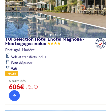
TUI Sélection Hôtel Enotel Magnolia -
Flex bagages
inclus
Portugal, Madère
Vols et transferts inclus
Petit déjeuner
Wifi
MALIN
6 nuits dès
606€
TTC
/ pers.