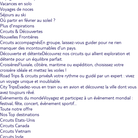
Vacances en solo
Voyages de noces
Séjours au ski
Où partir en février au soleil ?
Plus d'inspirations
Circuits & Découvertes
Nouvelles Frontières
Circuits accompagnés
En groupe, laissez-vous guider pour ne rien
manquer des incontournables d'un pays.
Découverte et détente
Découvrez nos circuits qui allient exploration et
détente pour un équilibre parfait.
Croisières
Fluviale, côtière, maritime ou expédition, choisissez votre
croisière idéale et mettez les voiles !
Road Trips & circuits privés
A votre rythme ou guidé par un expert : vivez
un voyage unique et inoubliable.
City Trips
Evadez-vous en train ou en avion et découvrez la ville dont vous
avez toujours rêvé.
Evènements du monde
Voyagez et participez à un évènement mondial :
festival, fête, concert, évènement sportif...
Toute notre offre
Nos Top destinations
Circuits Etats-Unis
Circuits Canada
Circuits Vietnam
Circuits Inde