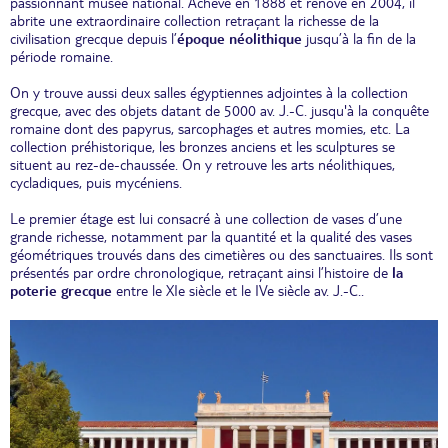
passionnant musée national. Achevé en 1888 et rénové en 2004, il
abrite une extraordinaire collection retraçant la richesse de la
civilisation grecque depuis l’
époque néolithique
jusqu’à la fin de la
période romaine.
On y trouve aussi deux salles égyptiennes adjointes à la collection
grecque, avec des objets datant de 5000 av. J.-C. jusqu'à la conquête
romaine dont des papyrus, sarcophages et autres momies, etc. La
collection préhistorique, les bronzes anciens et les sculptures se
situent au rez-de-chaussée. On y retrouve les arts néolithiques,
cycladiques, puis mycéniens.
Le premier étage est lui consacré à une collection de vases d’une
grande richesse, notamment par la quantité et la qualité des vases
géométriques trouvés dans des cimetières ou des sanctuaires. Ils sont
présentés par ordre chronologique, retraçant ainsi l’histoire de
la
poterie grecque
entre le XIe siècle et le IVe siècle av. J.-C..