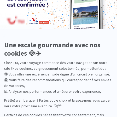
Dans les îles
Découverte
En couple
En famille
En solo