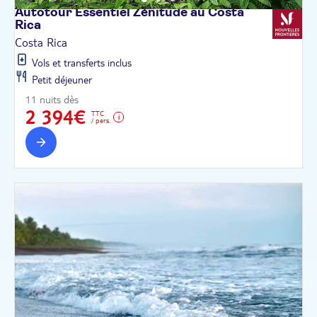
Autotour Essentiel Zénitude au Costa
Rica
Costa Rica
Vols et transferts inclus
Petit déjeuner
11 nuits dès
2 394€
TTC
/ pers.