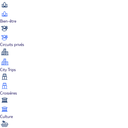
Bien-être
Circuits privés
City Trips
Croisières
Culture