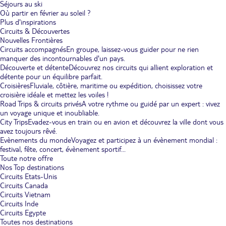
Séjours au ski
Où partir en février au soleil ?
Plus d'inspirations
Circuits & Découvertes
Nouvelles Frontières
Circuits accompagnés
En groupe, laissez-vous guider pour ne rien
manquer des incontournables d'un pays.
Découverte et détente
Découvrez nos circuits qui allient exploration et
détente pour un équilibre parfait.
Croisières
Fluviale, côtière, maritime ou expédition, choisissez votre
croisière idéale et mettez les voiles !
Road Trips & circuits privés
A votre rythme ou guidé par un expert : vivez
un voyage unique et inoubliable.
City Trips
Evadez-vous en train ou en avion et découvrez la ville dont vous
avez toujours rêvé.
Evènements du monde
Voyagez et participez à un évènement mondial :
festival, fête, concert, évènement sportif...
Toute notre offre
Nos Top destinations
Circuits Etats-Unis
Circuits Canada
Circuits Vietnam
Circuits Inde
Circuits Egypte
Toutes nos destinations