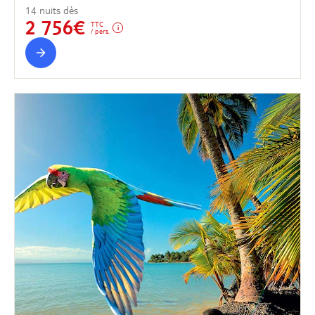
14 nuits dès
2 756€
TTC
/ pers.