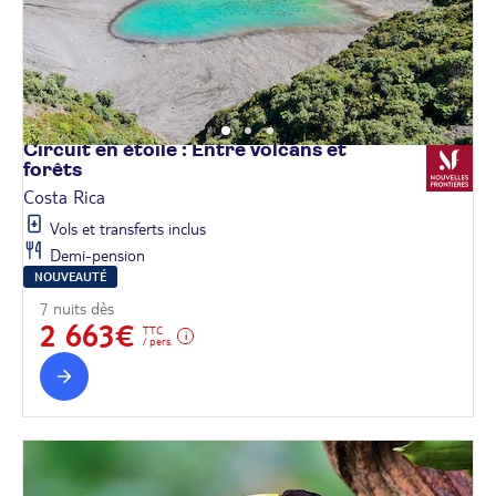
Circuit en étoile : Entre volcans et
forêts
Costa Rica
Vols et transferts inclus
Demi-pension
NOUVEAUTÉ
7 nuits dès
2 663€
TTC
/ pers.