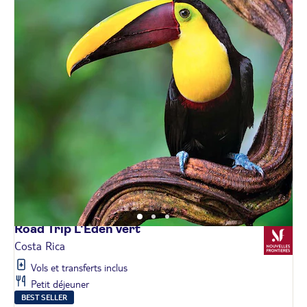
Road Trip L'Éden
vert
Costa Rica
Vols et transferts inclus
Petit déjeuner
BEST SELLER