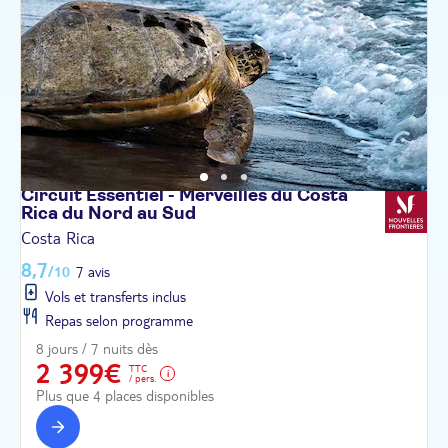
Circuit Essentiel - Merveilles du Costa
Rica du Nord au
Sud
Costa Rica
8,7
/10
7 avis
Vols et transferts inclus
Repas selon programme
8 jours / 7 nuits dès
2 399€
TTC
/ pers.
Plus que 4 places disponibles