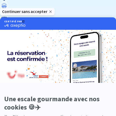
Luxe
Nature
Neige
Plongée
Premium