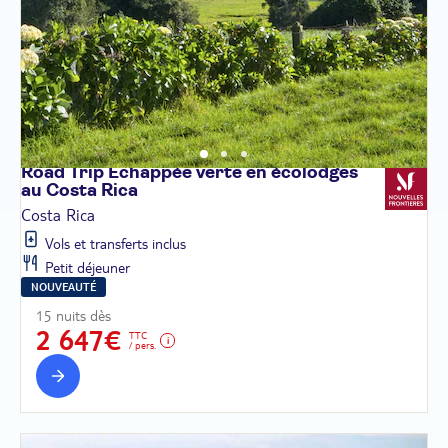
Road Trip Échappée verte en écolodges
au Costa
Rica
Costa Rica
Vols et transferts inclus
Petit déjeuner
NOUVEAUTÉ
15 nuits dès
2 647€
TTC
/ pers.