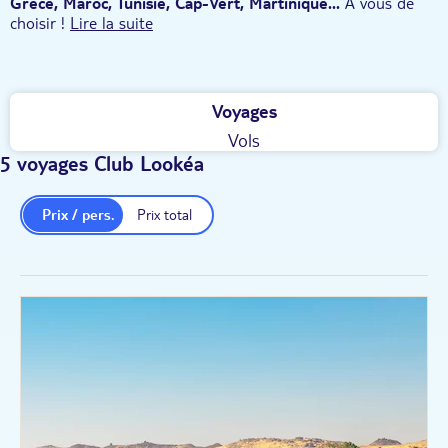
Grèce, Maroc, Tunisie, Cap-Vert, Martinique...
A vous de
choisir !
Lire la suite
Voyages
Vols
5 voyages Club Lookéa
Prix / pers.
Prix total