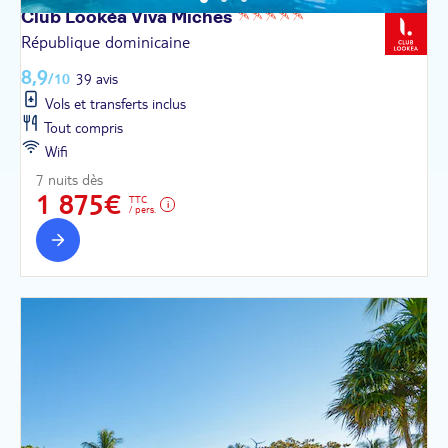
Club Lookéa Viva
Miches
République dominicaine
8,9
/10
39 avis
Vols et transferts inclus
Tout compris
Wifi
7 nuits dès
1 875€
TTC
/ pers.