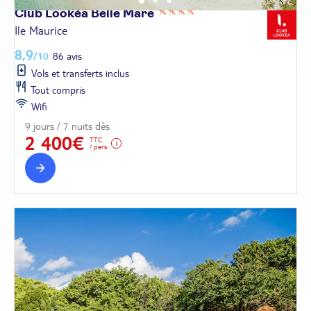
Club Lookéa Belle
Mare
Ile Maurice
8,9
/10
86 avis
Vols et transferts inclus
Tout compris
Wifi
9 jours / 7 nuits dès
2 400€
TTC
/ pers.