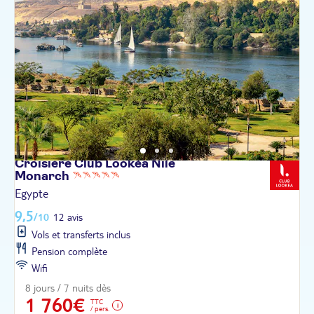
Croisière Club Lookéa Nile
Monarch
Egypte
9,5
/10
12 avis
Vols et transferts inclus
Pension complète
Wifi
8 jours / 7 nuits dès
1 760€
TTC
/ pers.