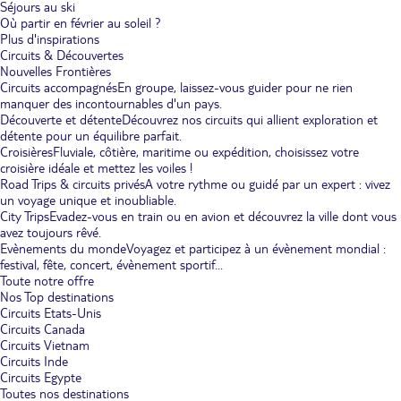
Séjours au ski
Où partir en février au soleil ?
Plus d'inspirations
Circuits & Découvertes
Nouvelles Frontières
Circuits accompagnés
En groupe, laissez-vous guider pour ne rien
manquer des incontournables d'un pays.
Découverte et détente
Découvrez nos circuits qui allient exploration et
détente pour un équilibre parfait.
Croisières
Fluviale, côtière, maritime ou expédition, choisissez votre
croisière idéale et mettez les voiles !
Road Trips & circuits privés
A votre rythme ou guidé par un expert : vivez
un voyage unique et inoubliable.
City Trips
Evadez-vous en train ou en avion et découvrez la ville dont vous
avez toujours rêvé.
Evènements du monde
Voyagez et participez à un évènement mondial :
festival, fête, concert, évènement sportif...
Toute notre offre
Nos Top destinations
Circuits Etats-Unis
Circuits Canada
Circuits Vietnam
Circuits Inde
Circuits Egypte
Toutes nos destinations