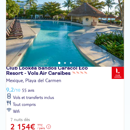
Club Lookéa Sandos Caracol Eco
Resort - Vols Air
Caraïbes
Mexique, Playa del Carmen
9,2
/10
55 avis
Vols et transferts inclus
Tout compris
Wifi
7 nuits dès
2 154€
TTC
/ pers.