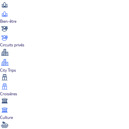
Bien-être
Circuits privés
City Trips
Croisières
Culture