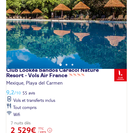
Club Lookéa Sandos Caracol Nature
Resort - Vols Air
France
Mexique, Playa del Carmen
9,2
/10
55 avis
Vols et transferts inclus
Tout compris
Wifi
7 nuits dès
2 529€
TTC
/ pers.