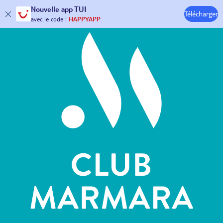
Hôtels & Clubs
Nouvelle
app TUI
Télécharger
30€ offerts*
sur votre
voyage !
avec le code :
HAPPYAPP