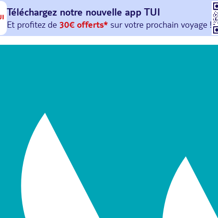
Téléchargez notre nouvelle
app TUI
Et profitez de
30€ offerts*
sur votre
prochain
voyage !
avec le code :
HAPPYAPP