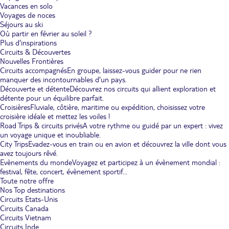
Vacances en solo
Voyages de noces
Séjours au ski
Où partir en février au soleil ?
Plus d'inspirations
Circuits & Découvertes
Nouvelles Frontières
Circuits accompagnés
En groupe, laissez-vous guider pour ne rien
manquer des incontournables d'un pays.
Découverte et détente
Découvrez nos circuits qui allient exploration et
détente pour un équilibre parfait.
Croisières
Fluviale, côtière, maritime ou expédition, choisissez votre
croisière idéale et mettez les voiles !
Road Trips & circuits privés
A votre rythme ou guidé par un expert : vivez
un voyage unique et inoubliable.
City Trips
Evadez-vous en train ou en avion et découvrez la ville dont vous
avez toujours rêvé.
Evènements du monde
Voyagez et participez à un évènement mondial :
festival, fête, concert, évènement sportif...
Toute notre offre
Nos Top destinations
Circuits Etats-Unis
Circuits Canada
Circuits Vietnam
Circuits Inde