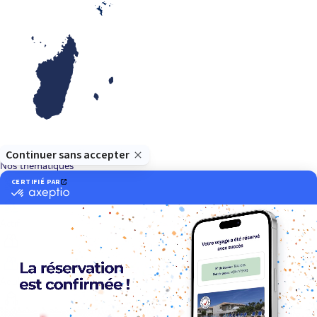
Océan Indien
Nos thématiques
Actif
Adult only