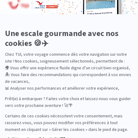
Aventure
Bien-être
Circuits privés
City Trips
Croisières
Culture