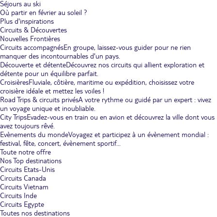
Séjours au ski
Où partir en février au soleil ?
Plus d'inspirations
Circuits & Découvertes
Nouvelles Frontières
Circuits accompagnés
En groupe, laissez-vous guider pour ne rien
manquer des incontournables d'un pays.
Découverte et détente
Découvrez nos circuits qui allient exploration et
détente pour un équilibre parfait.
Croisières
Fluviale, côtière, maritime ou expédition, choisissez votre
croisière idéale et mettez les voiles !
Road Trips & circuits privés
A votre rythme ou guidé par un expert : vivez
un voyage unique et inoubliable.
City Trips
Evadez-vous en train ou en avion et découvrez la ville dont vous
avez toujours rêvé.
Evènements du monde
Voyagez et participez à un évènement mondial :
festival, fête, concert, évènement sportif...
Toute notre offre
Nos Top destinations
Circuits Etats-Unis
Circuits Canada
Circuits Vietnam
Circuits Inde
Circuits Egypte
Toutes nos destinations