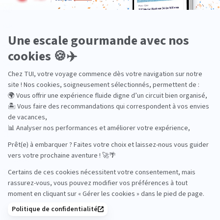
Bien-être
Circuits privés
City Trips
Croisières
Culture