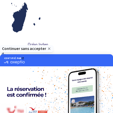
Océan Indien
Nos thématiques
Actif
Adult only
Aventure