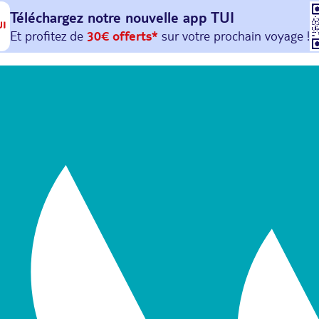
Téléchargez notre nouvelle
app TUI
Et profitez de
30€ offerts*
sur votre
prochain
voyage !
avec le code :
HAPPYAPP