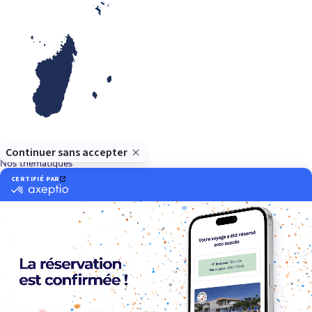
Océan Indien
Nos thématiques
Actif
Adult only