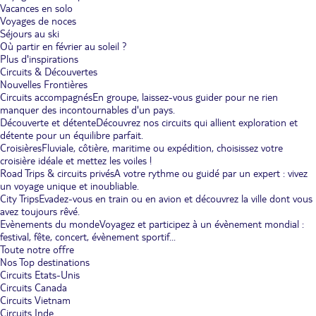
Vacances en solo
Voyages de noces
Séjours au ski
Où partir en février au soleil ?
Plus d'inspirations
Circuits & Découvertes
Nouvelles Frontières
Circuits accompagnés
En groupe, laissez-vous guider pour ne rien
manquer des incontournables d'un pays.
Découverte et détente
Découvrez nos circuits qui allient exploration et
détente pour un équilibre parfait.
Croisières
Fluviale, côtière, maritime ou expédition, choisissez votre
croisière idéale et mettez les voiles !
Road Trips & circuits privés
A votre rythme ou guidé par un expert : vivez
un voyage unique et inoubliable.
City Trips
Evadez-vous en train ou en avion et découvrez la ville dont vous
avez toujours rêvé.
Evènements du monde
Voyagez et participez à un évènement mondial :
festival, fête, concert, évènement sportif...
Toute notre offre
Nos Top destinations
Circuits Etats-Unis
Circuits Canada
Circuits Vietnam
Circuits Inde