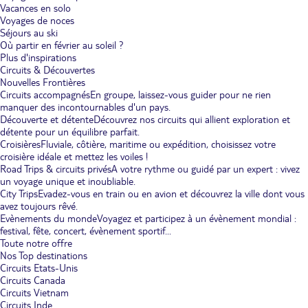
Vacances en solo
Voyages de noces
Séjours au ski
Où partir en février au soleil ?
Plus d'inspirations
Circuits & Découvertes
Nouvelles Frontières
Circuits accompagnés
En groupe, laissez-vous guider pour ne rien
manquer des incontournables d'un pays.
Découverte et détente
Découvrez nos circuits qui allient exploration et
détente pour un équilibre parfait.
Croisières
Fluviale, côtière, maritime ou expédition, choisissez votre
croisière idéale et mettez les voiles !
Road Trips & circuits privés
A votre rythme ou guidé par un expert : vivez
un voyage unique et inoubliable.
City Trips
Evadez-vous en train ou en avion et découvrez la ville dont vous
avez toujours rêvé.
Evènements du monde
Voyagez et participez à un évènement mondial :
festival, fête, concert, évènement sportif...
Toute notre offre
Nos Top destinations
Circuits Etats-Unis
Circuits Canada
Circuits Vietnam
Circuits Inde