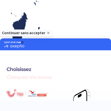
Océan Indien
Nos thématiques
Actif
Adult only