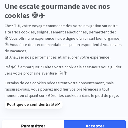
Aventure
Bien-être
Circuits privés
City Trips
Croisières
Culture