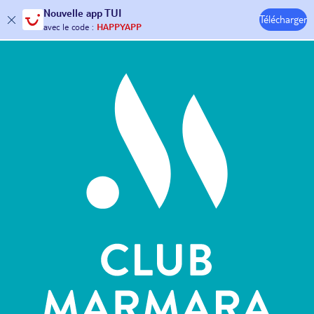
Nouvelle
app TUI
Télécharger
30€ offerts*
sur votre
voyage !
Hôtels & Clubs
avec le code :
HAPPYAPP