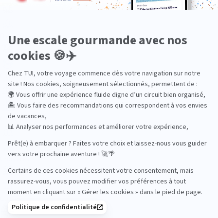
Bien-être
Circuits privés
City Trips
Croisières
Culture