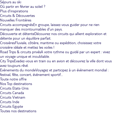
Séjours au ski
Où partir en février au soleil ?
Plus d'inspirations
Circuits & Découvertes
Nouvelles Frontières
Circuits accompagnés
En groupe, laissez-vous guider pour ne rien
manquer des incontournables d'un pays.
Découverte et détente
Découvrez nos circuits qui allient exploration et
détente pour un équilibre parfait.
Croisières
Fluviale, côtière, maritime ou expédition, choisissez votre
croisière idéale et mettez les voiles !
Road Trips & circuits privés
A votre rythme ou guidé par un expert : vivez
un voyage unique et inoubliable.
City Trips
Evadez-vous en train ou en avion et découvrez la ville dont vous
avez toujours rêvé.
Evènements du monde
Voyagez et participez à un évènement mondial :
festival, fête, concert, évènement sportif...
Toute notre offre
Nos Top destinations
Circuits Etats-Unis
Circuits Canada
Circuits Vietnam
Circuits Inde
Circuits Egypte
Toutes nos destinations