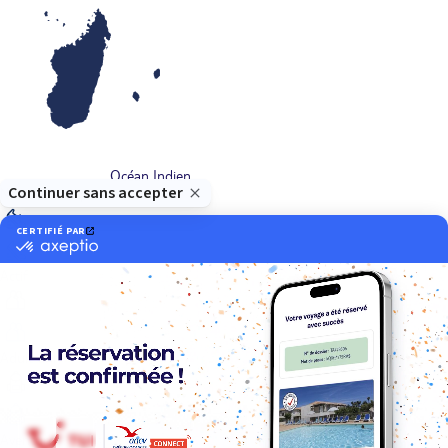
Océan Indien
Nos thématiques
Actif
Adult only
Aventure