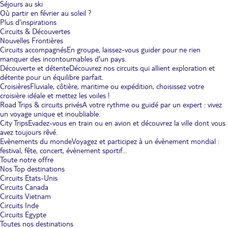
Séjours au ski
Où partir en février au soleil ?
Plus d'inspirations
Circuits & Découvertes
Nouvelles Frontières
Circuits accompagnés
En groupe, laissez-vous guider pour ne rien
manquer des incontournables d'un pays.
Découverte et détente
Découvrez nos circuits qui allient exploration et
détente pour un équilibre parfait.
Croisières
Fluviale, côtière, maritime ou expédition, choisissez votre
croisière idéale et mettez les voiles !
Road Trips & circuits privés
A votre rythme ou guidé par un expert : vivez
un voyage unique et inoubliable.
City Trips
Evadez-vous en train ou en avion et découvrez la ville dont vous
avez toujours rêvé.
Evènements du monde
Voyagez et participez à un évènement mondial :
festival, fête, concert, évènement sportif...
Toute notre offre
Nos Top destinations
Circuits Etats-Unis
Circuits Canada
Circuits Vietnam
Circuits Inde
Circuits Egypte
Toutes nos destinations