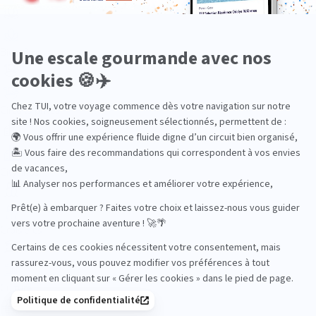
Bien-être
Circuits privés
City Trips
Croisières
Culture