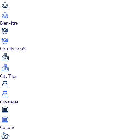
Bien-être
Circuits privés
City Trips
Croisières
Culture