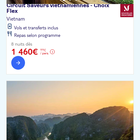
Circuit Saveurs vietnamiennes - Choix
Flex
Vietnam
Vols et transferts inclus
Repas selon programme
8 nuits dès
1 460€
TTC
/ pers.