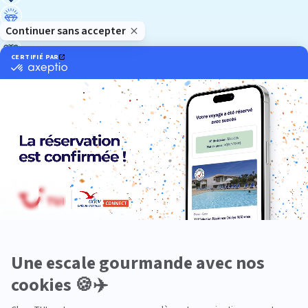
Luxe
Nature
Neige
Plongée
Premium