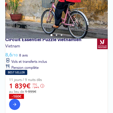
Circuit Essentiel Puzzle
vietnamien
Vietnam
8,6
/10
8 avis
Vols et transferts inclus
Pension complète
BEST SELLER
11 jours / 9 nuits dès
1 839€
TTC
/ pers.
au lieu de
1 999€
-160€