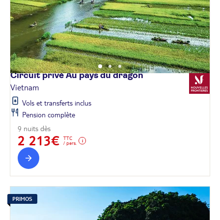
Circuit privé Au pays du
dragon
Vietnam
Vols et transferts inclus
Pension complète
9 nuits dès
2 213€
TTC
/ pers.
PRIMOS