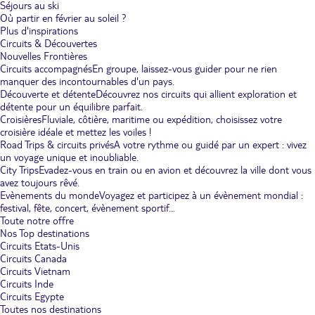
Séjours au ski
Où partir en février au soleil ?
Plus d'inspirations
Circuits & Découvertes
Nouvelles Frontières
Circuits accompagnés
En groupe, laissez-vous guider pour ne rien
manquer des incontournables d'un pays.
Découverte et détente
Découvrez nos circuits qui allient exploration et
détente pour un équilibre parfait.
Croisières
Fluviale, côtière, maritime ou expédition, choisissez votre
croisière idéale et mettez les voiles !
Road Trips & circuits privés
A votre rythme ou guidé par un expert : vivez
un voyage unique et inoubliable.
City Trips
Evadez-vous en train ou en avion et découvrez la ville dont vous
avez toujours rêvé.
Evènements du monde
Voyagez et participez à un évènement mondial :
festival, fête, concert, évènement sportif...
Toute notre offre
Nos Top destinations
Circuits Etats-Unis
Circuits Canada
Circuits Vietnam
Circuits Inde
Circuits Egypte
Toutes nos destinations