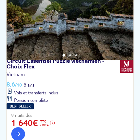
Circuit Essentiel Puzzle vietnamien -
Choix
Flex
Vietnam
8,6
/10
8 avis
Vols et transferts inclus
Pension complète
BEST SELLER
9 nuits dès
1 640€
TTC
/ pers.