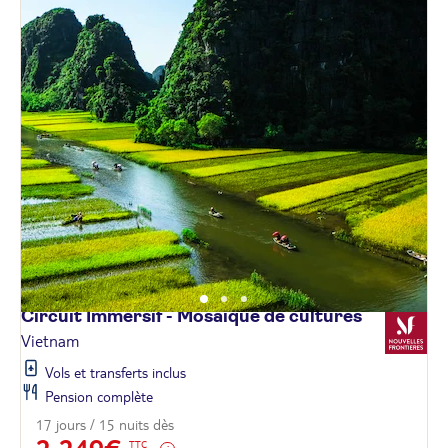
Circuit Immersif - Mosaïque de
cultures
Vietnam
Vols et transferts inclus
Pension complète
17 jours / 15 nuits dès
TTC