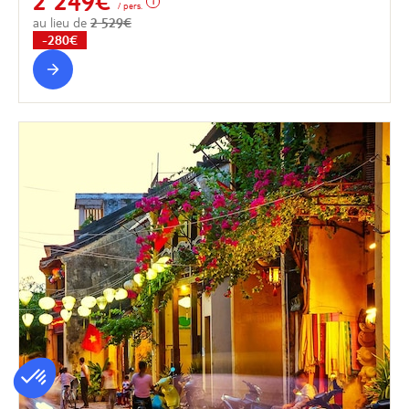
2 249€
/ pers.
au lieu de
2 529€
-280€