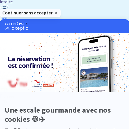
Insolite
Luxe
Nature
Neige
Plongée
Premium