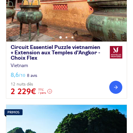
Circuit Essentiel Puzzle vietnamien
+ Extension aux Temples d'Angkor -
Choix
Flex
Vietnam
8,6
/10
8 avis
12 nuits dès
2 229€
TTC
/ pers.
PRIMOS