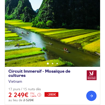
Circuit Immersif - Mosaïque de
cultures
Vietnam
17 jours / 15 nuits dès
2 249€
TTC
-280€
/ pers.
au lieu de
2 529€