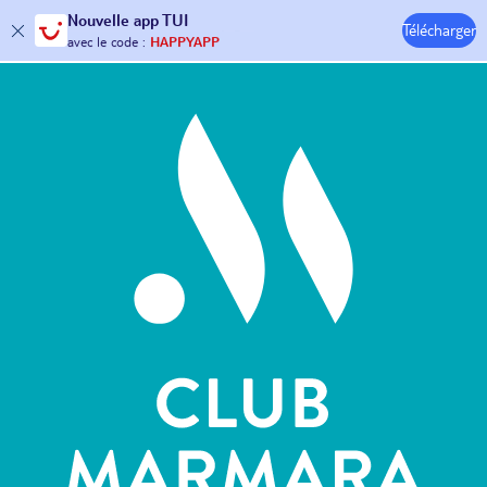
Nouvelle
app TUI
Télécharger
30€ offerts*
sur votre
voyage !
Hôtels & Clubs
avec le code :
HAPPYAPP