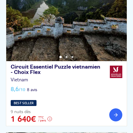
Circuit Essentiel Puzzle vietnamien
- Choix
Flex
Vietnam
8,6
/10
8 avis
BEST SELLER
9 nuits dès
1 640€
TTC
/ pers.