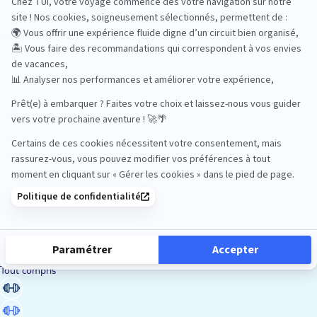
Road Trips
Safari
Sénior
Tennis
Tout compris