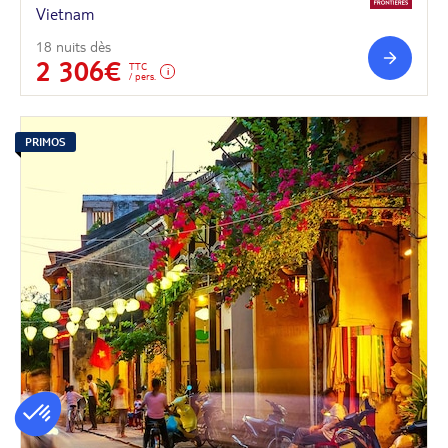
Vietnam
18 nuits dès
2 306€
TTC
/ pers.
PRIMOS