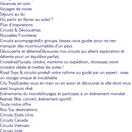
Vacances en solo
Voyages de noces
Séjours au ski
Où partir en février au soleil ?
Plus d'inspirations
Circuits & Découvertes
Nouvelles Frontières
Circuits accompagnés
En groupe, laissez-vous guider pour ne rien
manquer des incontournables d'un pays.
Découverte et détente
Découvrez nos circuits qui allient exploration et
détente pour un équilibre parfait.
Croisières
Fluviale, côtière, maritime ou expédition, choisissez votre
croisière idéale et mettez les voiles !
Road Trips & circuits privés
A votre rythme ou guidé par un expert : vivez
un voyage unique et inoubliable.
City Trips
Evadez-vous en train ou en avion et découvrez la ville dont vous
avez toujours rêvé.
Evènements du monde
Voyagez et participez à un évènement mondial :
festival, fête, concert, évènement sportif...
Toute notre offre
Nos Top destinations
Circuits Etats-Unis
Circuits Canada
Circuits Vietnam
Circuits Inde