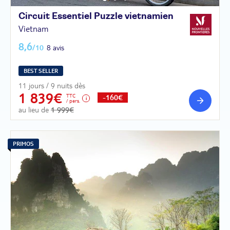
Circuit Essentiel Puzzle
vietnamien
Vietnam
8,6
/10
8 avis
BEST SELLER
11 jours / 9 nuits dès
1 839€
TTC
-160€
/ pers.
au lieu de
1 999€
PRIMOS