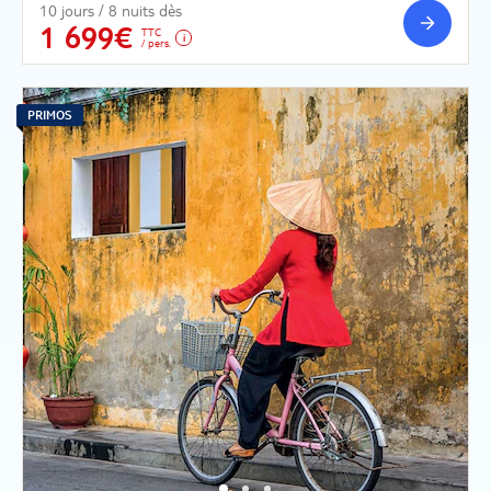
10 jours / 8 nuits dès
1 699€
TTC
/ pers.
PRIMOS