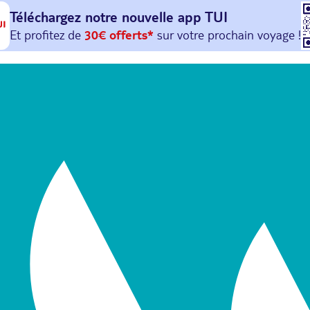
Téléchargez notre nouvelle
app TUI
Et profitez de
30€ offerts*
sur votre
prochain
voyage !
avec le code :
HAPPYAPP