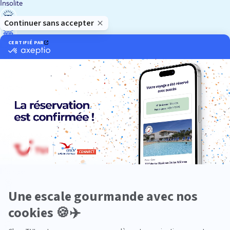
Insolite
Luxe
Nature
Neige
Plongée
Premium