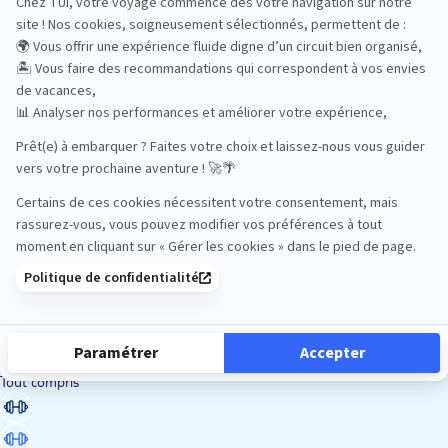
Road Trips
Safari
Sénior
Tennis
Tout compris