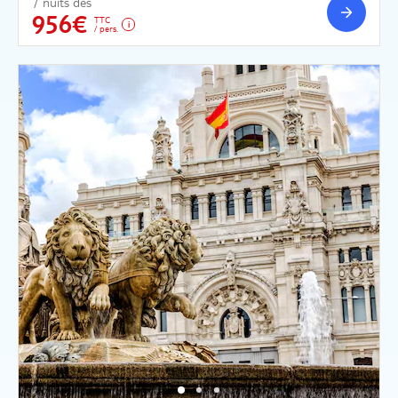
7 nuits dès
956€
TTC
/ pers.