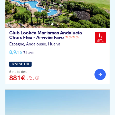
Club Lookéa Marismas Andalucia -
Choix Flex - Arrivée
Faro
Espagne, Andalousie, Huelva
8,9
/10
74 avis
BEST SELLER
6 nuits dès
881€
TTC
/ pers.