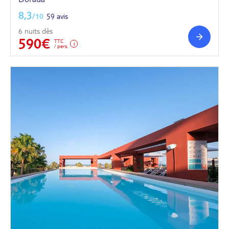
8,3
/10
59 avis
6 nuits dès
590€
TTC
/ pers.