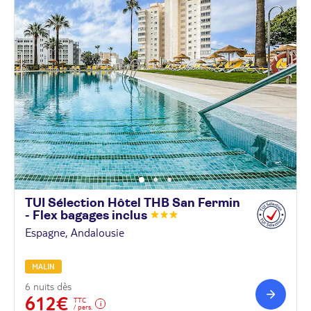
TUI Sélection Hôtel THB San Fermin
- Flex bagages
inclus
Espagne, Andalousie
MALIN
6 nuits dès
612€
TTC
/ pers.