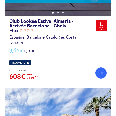
Club Lookéa Estival Almaris -
Arrivée Barcelone - Choix
Flex
Espagne, Barcelone Catalogne, Costa
Dorada
9,6
/10
13 avis
NOUVEAUTÉ
6 nuits dès
608€
TTC
/ pers.