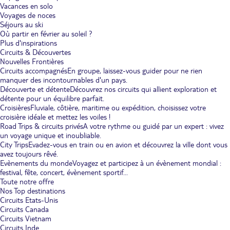
Vacances en solo
Voyages de noces
Séjours au ski
Où partir en février au soleil ?
Plus d'inspirations
Circuits & Découvertes
Nouvelles Frontières
Circuits accompagnés
En groupe, laissez-vous guider pour ne rien
manquer des incontournables d'un pays.
Découverte et détente
Découvrez nos circuits qui allient exploration et
détente pour un équilibre parfait.
Croisières
Fluviale, côtière, maritime ou expédition, choisissez votre
croisière idéale et mettez les voiles !
Road Trips & circuits privés
A votre rythme ou guidé par un expert : vivez
un voyage unique et inoubliable.
City Trips
Evadez-vous en train ou en avion et découvrez la ville dont vous
avez toujours rêvé.
Evènements du monde
Voyagez et participez à un évènement mondial :
festival, fête, concert, évènement sportif...
Toute notre offre
Nos Top destinations
Circuits Etats-Unis
Circuits Canada
Circuits Vietnam
Circuits Inde