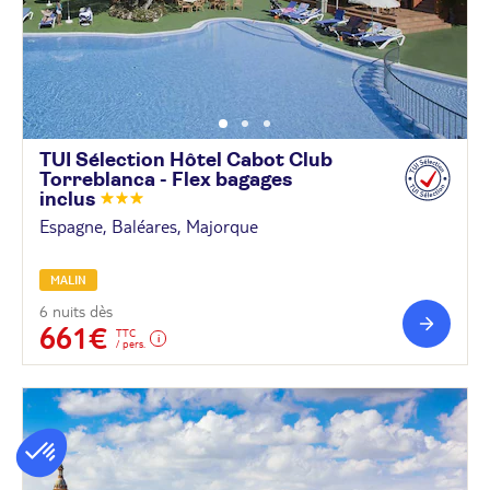
TUI Sélection Hôtel Cabot Club
Torreblanca - Flex bagages
inclus
Espagne, Baléares, Majorque
MALIN
6 nuits dès
661€
TTC
/ pers.