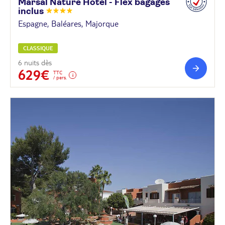
Marsal Nature Hotel - Flex bagages
inclus
Espagne, Baléares, Majorque
CLASSIQUE
6 nuits dès
629€
TTC
/ pers.