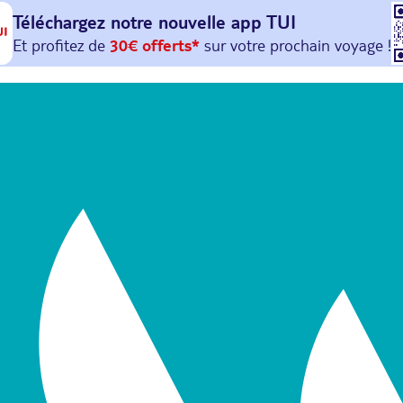
Téléchargez notre nouvelle
app TUI
Et profitez de
30€ offerts*
sur votre
prochain
voyage !
avec le code :
HAPPYAPP