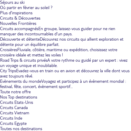
Séjours au ski
Où partir en février au soleil ?
Plus d'inspirations
Circuits & Découvertes
Nouvelles Frontières
Circuits accompagnés
En groupe, laissez-vous guider pour ne rien
manquer des incontournables d'un pays.
Découverte et détente
Découvrez nos circuits qui allient exploration et
détente pour un équilibre parfait.
Croisières
Fluviale, côtière, maritime ou expédition, choisissez votre
croisière idéale et mettez les voiles !
Road Trips & circuits privés
A votre rythme ou guidé par un expert : vivez
un voyage unique et inoubliable.
City Trips
Evadez-vous en train ou en avion et découvrez la ville dont vous
avez toujours rêvé.
Evènements du monde
Voyagez et participez à un évènement mondial :
festival, fête, concert, évènement sportif...
Toute notre offre
Nos Top destinations
Circuits Etats-Unis
Circuits Canada
Circuits Vietnam
Circuits Inde
Circuits Egypte
Toutes nos destinations