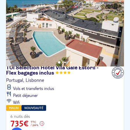
TUI Sélection Hôtel Vila Galé Estoril -
Flex bagages
inclus
Portugal, Lisbonne
Vols et transferts inclus
Petit déjeuner
Wifi
MALIN
NOUVEAUTÉ
6 nuits dès
735€
TTC
/ pers.