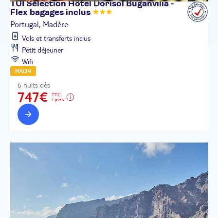
TUI Sélection Hôtel Dorisol Buganvilia -
Flex bagages
inclus
Portugal, Madère
Vols et transferts inclus
Petit déjeuner
Wifi
MALIN
6 nuits dès
747€
TTC
/ pers.