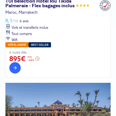
TUI Sélection Hôtel Riu Tikida
Palmeraie - Flex bagages
inclus
Maroc, Marrakech
8,1
/10
6 avis
Vols et transferts inclus
Tout compris
Wifi
HÔTEL ANIMÉ
BEST SELLER
6 nuits dès
895€
TTC
/ pers.