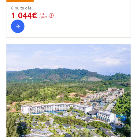
6 nuits dès
1 044€
TTC
/ pers.