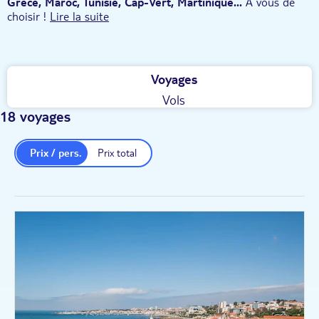
Grèce, Maroc, Tunisie, Cap-Vert, Martinique...
A vous de
choisir !
Lire la suite
Voyages
Vols
18 voyages
Prix / pers.
Prix total