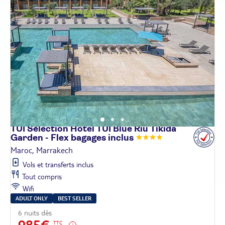
TUI Sélection Hôtel TUI Blue Riu Tikida
Garden - Flex bagages
inclus
Maroc, Marrakech
Vols et transferts inclus
Tout compris
Wifi
ADULT ONLY
BEST SELLER
6 nuits dès
TTC