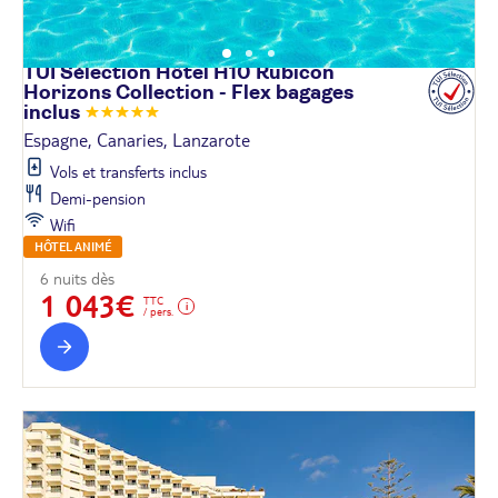
TUI Sélection Hôtel H10 Rubicon
Horizons Collection - Flex bagages
inclus
Espagne, Canaries, Lanzarote
Vols et transferts inclus
Demi-pension
Wifi
HÔTEL ANIMÉ
6 nuits dès
1 043€
TTC
/ pers.