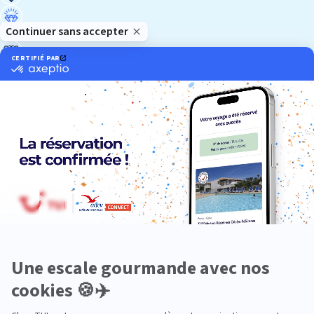
Luxe
Nature
Neige
Plongée
Premium