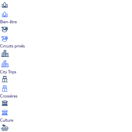
Bien-être
Circuits privés
City Trips
Croisières
Culture