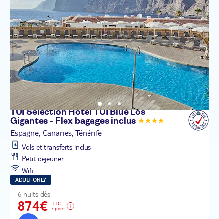
TUI Sélection Hôtel TUI Blue Los
Gigantes - Flex bagages
inclus
Espagne, Canaries, Ténérife
Vols et transferts inclus
Petit déjeuner
Wifi
ADULT ONLY
6 nuits dès
874€
TTC
/ pers.