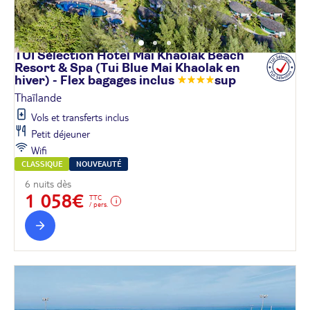
TUI Sélection Hôtel Mai Khaolak Beach
Resort & Spa (Tui Blue Mai Khaolak en
hiver) - Flex bagages
inclus
sup
Thaïlande
Vols et transferts inclus
Petit déjeuner
Wifi
CLASSIQUE
NOUVEAUTÉ
6 nuits dès
1 058€
TTC
/ pers.