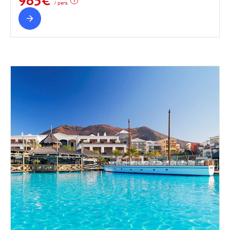
985€
/ pers.