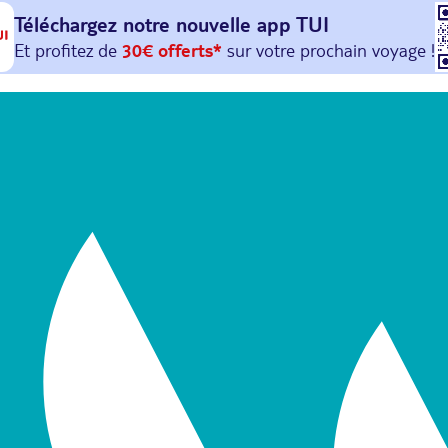
Téléchargez notre nouvelle
app TUI
Et profitez de
30€ offerts*
sur votre
prochain
voyage !
avec le code :
HAPPYAPP